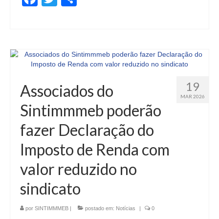
19
Associados do
MAR 2026
Sintimmmeb poderão
fazer Declaração do
Imposto de Renda com
valor reduzido no
sindicato
por
SINTIMMMEB
|
postado em:
Notícias
|
0