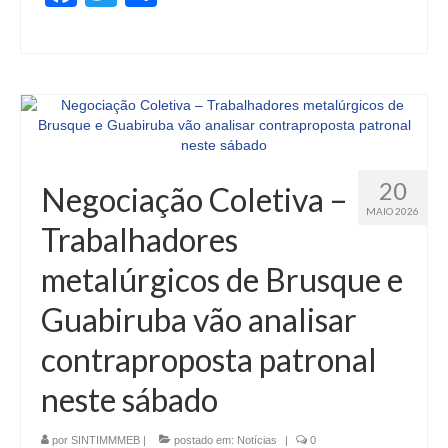
20
Negociação Coletiva –
MAIO 2026
Trabalhadores
metalúrgicos de Brusque e
Guabiruba vão analisar
contraproposta patronal
neste sábado
por
SINTIMMMEB
|
postado em:
Notícias
|
0