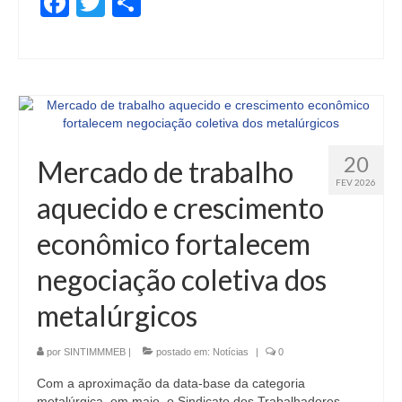
Facebook
Twitter
Share
20
Mercado de trabalho
FEV 2026
aquecido e crescimento
econômico fortalecem
negociação coletiva dos
metalúrgicos
por
SINTIMMMEB
|
postado em:
Notícias
|
0
Com a aproximação da data-base da categoria
metalúrgica, em maio, o Sindicato dos Trabalhadores