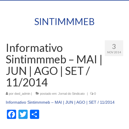
SINTIMMMEB
Informativo
3
NOV 2014
Sintimmmeb – MAI |
JUN | AGO | SET /
11/2014
por
dwd_admin
|
postado em:
Jornal do Sindicato
|
0
Informativo Sintimmmeb – MAI | JUN | AGO | SET / 11/2014
Facebook
Twitter
Share