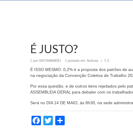
É JUSTO?
por
SINTIMMMEB
|
postado em:
Notícias
|
0
É ISSO MESMO: 0,2% é a proposta dos patrões de aume
na negociação da Convenção Coletiva de Trabalho 202
Por essa questão, e de outros itens rejeitados pelo pa
ASSEMBLEIA GERAL para debater com os trabalhadore
Será no DIA 14 DE MAIO, às 8h30, na sede administra
Facebook
Twitter
Share