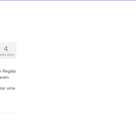
4
AIO 2023
e Região
aram.
izar uma