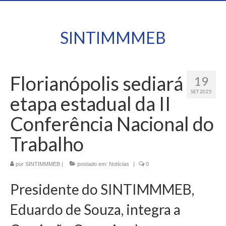
SINTIMMMEB
Florianópolis sediará
19
SET 2025
etapa estadual da II
Conferência Nacional do
Trabalho
por
SINTIMMMEB
|
postado em:
Notícias
|
0
Presidente do SINTIMMMEB,
Eduardo de Souza, integra a