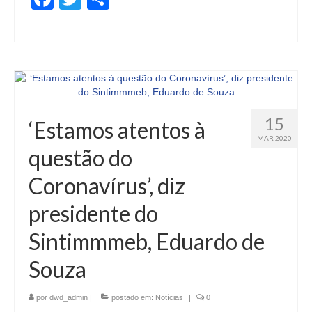
15
‘Estamos atentos à
MAR 2020
questão do
Coronavírus’, diz
presidente do
Sintimmmeb, Eduardo de
Souza
por
dwd_admin
|
postado em:
Notícias
|
0