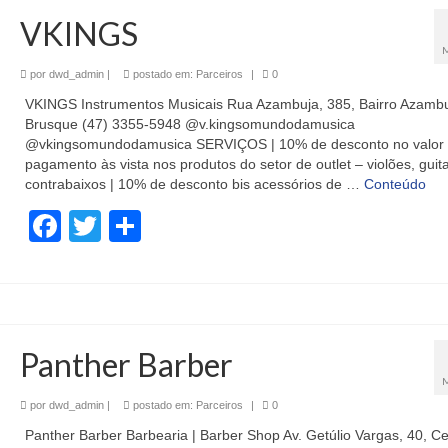
VKINGS
por
dwd_admin
|
postado em:
Parceiros
|
0
VKINGS Instrumentos Musicais Rua Azambuja, 385, Bairro Azambu
Brusque (47) 3355-5948 @v.kingsomundodamusica
@vkingsomundodamusica SERVIÇOS | 10% de desconto no valor
pagamento às vista nos produtos do setor de outlet – violões, guit
contrabaixos | 10% de desconto bis acessórios de …
Conteúdo
Facebook
Twitter
Share
Panther Barber
por
dwd_admin
|
postado em:
Parceiros
|
0
Panther Barber Barbearia | Barber Shop Av. Getúlio Vargas, 40, Ce