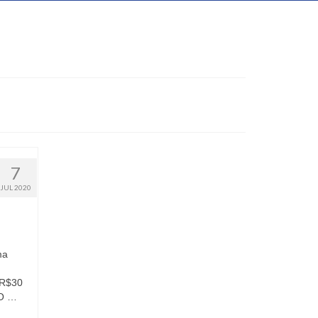
7
JUL 2020
ma
 R$30
O …