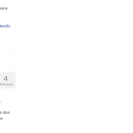
para
teúdo
4
MAR 2020
,
s dos
de