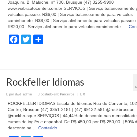
Joaquim, B. Maluche, n° 700, Brusque (47) 3255-9990
www.viabrautocenter.com.br SERVIÇOS | Serviço balanceamento 
veículos passeio: R$6,00 | Serviço balanceamento para veículos
caminhonete: R$8,00 | Serviço alinhamento para veículos passeio:
R$20,00 | Serviço alinhamento para veículos caminhonete: …
Con
Facebook
Twitter
Share
Rockfeller Idiomas
por
dwd_admin
|
postado em:
Parceiros
|
0
ROCKFELLER IDIOMAS Escola de Idiomas Rua do Convento, 102
Centro, Brusque (47) 3351-2181 | (47) 99132-581 @rockbrusque
@rockbrusque SERVIÇOS | 44,44% de desconto nas mensalidade
cursos de inglês e espanhol. De R$ 450,00 por R$ 250,00. | 50% 
desconto na …
Conteúdo