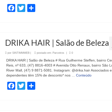
Facebook
Twitter
Share
DRIKA HAIR | Salão de Beleza
por
SINTIMMMEB
|
postado em:
Parceiros
|
0
DRIKA HAIR | Salão de Beleza # Rua Guilherme Steffen, bairro C
Reis, nº 633, (47) 8816-4003 # Avenida Otto Renaux, bairro São Lu
River Mall, (47) 9 8871-5081. Instagram: @drika.hair Associados e
dependentes têm 15% de desconto* nos …
Conteúdo
Facebook
Twitter
Share