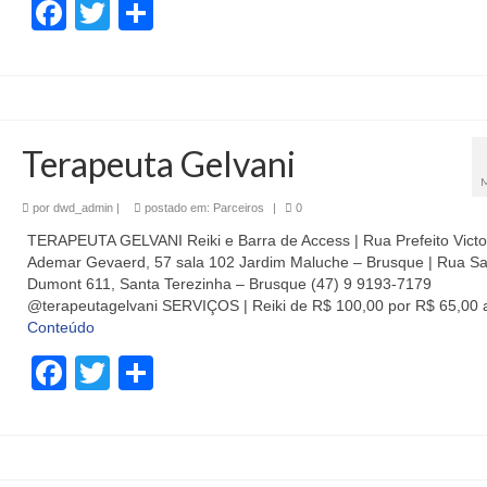
Facebook
Twitter
Share
Terapeuta Gelvani
por
dwd_admin
|
postado em:
Parceiros
|
0
TERAPEUTA GELVANI Reiki e Barra de Access | Rua Prefeito Victo
Ademar Gevaerd, 57 sala 102 Jardim Maluche – Brusque | Rua S
Dumont 611, Santa Terezinha – Brusque (47) 9 9193-7179
@terapeutagelvani SERVIÇOS | Reiki de R$ 100,00 por R$ 65,00
Conteúdo
Facebook
Twitter
Share