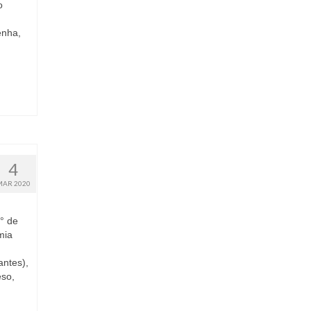
o
enha,
4
MAR 2020
1° de
mia
antes),
eso,