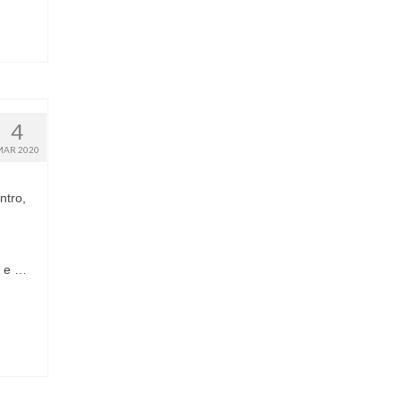
4
MAR 2020
ntro,
s e …