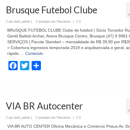
Brusque Futebol Clube
por
dwd_admin
|
postado em:
Parceiros
|
0
BRUSQUE FUTEBOL CLUBE Clube de futebol | Sócio Torcedor R
Gentil Battisti Archer, Arena Brusque Centro, Brusque (47) 9 9981
SERVIÇOS | Pacote Standart – mensalidade de R$ 39,90 por R$3
= Cobertura ingressos temporada 2019 e arquibancada e geral, a
rápido …
Conteúdo
Facebook
Twitter
Share
VIA BR Autocenter
por
dwd_admin
|
postado em:
Parceiros
|
0
VIA BR AUTO CENTER Oficina Mecânica e Comércio Pneus Av. D