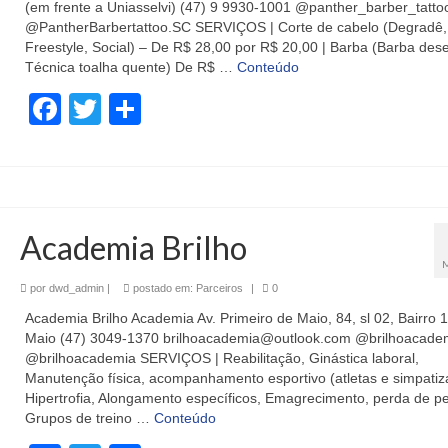
(em frente a Uniasselvi) (47) 9 9930-1001 @panther_barber_tatto
@PantherBarbertattoo.SC SERVIÇOS | Corte de cabelo (Degradê,
Freestyle, Social) – De R$ 28,00 por R$ 20,00 | Barba (Barba des
Técnica toalha quente) De R$ …
Conteúdo
Facebook
Twitter
Share
Academia Brilho
por
dwd_admin
|
postado em:
Parceiros
|
0
Academia Brilho Academia Av. Primeiro de Maio, 84, sl 02, Bairro 
Maio (47) 3049-1370 brilhoacademia@outlook.com @brilhoacade
@brilhoacademia SERVIÇOS | Reabilitação, Ginástica laboral,
Manutenção física, acompanhamento esportivo (atletas e simpatiz
Hipertrofia, Alongamento específicos, Emagrecimento, perda de p
Grupos de treino …
Conteúdo