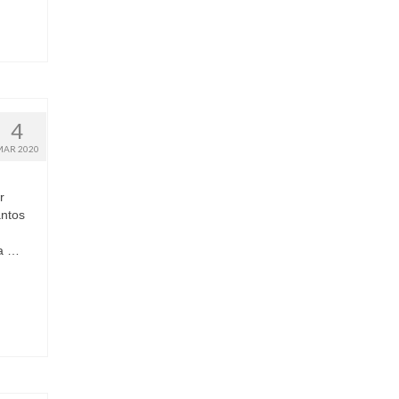
4
MAR 2020
r
antos
 a …