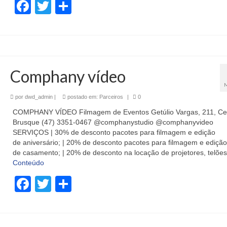
Facebook
Twitter
Share
Comphany vídeo
por
dwd_admin
|
postado em:
Parceiros
|
0
COMPHANY VÍDEO Filmagem de Eventos Getúlio Vargas, 211, Ce
Brusque (47) 3351-0467 @comphanystudio @comphanyvideo
SERVIÇOS | 30% de desconto pacotes para filmagem e edição
de aniversário; | 20% de desconto pacotes para filmagem e edição
de casamento; | 20% de desconto na locação de projetores, telõe
Conteúdo
Facebook
Twitter
Share