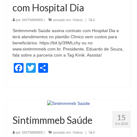
com Hospital Dia
por
SINTIMMMEB
|
postado em:
Vídeos
|
0
Sintimmmeb Saúde assina contrato com Hospital Dia e
terá atendimentos no plantão Clínico sem custos para
beneficiários. https://bit.ly/39MLchy ou no
www.sintimmmeb.com.br. Presidente, Eduardo de Souza,
fala sobre a parceria com a Tag Kínik. Assista!
Facebook
Twitter
Share
15
Sintimmmeb Saúde
JUL 2020
por
SINTIMMMEB
|
postado em:
Vídeos
|
0