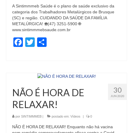
A Sintimmmeb Saúde é o plano de saúde exclusivo da
categoria dos Trabalhadores Metalúrgicos de Brusque
(SC) e região. CUIDANDO DA SAÚDE DA FAMÍLIA
METALÚRGICA! ☎️(47) 3251-5900 🌐
www.sintimmmebsaude.com.br
Facebook
Twitter
Share
30
NÃO É HORA DE
JUN 2020
RELAXAR!
por
SINTIMMMEB
|
postado em:
Vídeos
|
0
NÃO É HORA DE RELAXAR! Enquanto não há vacina
nem remédio comprovadamente eficaz contra a Covid-